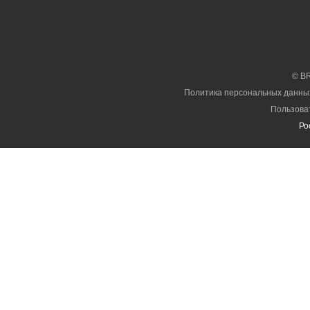
© B
Политика персональных данны
Пользова
Ро